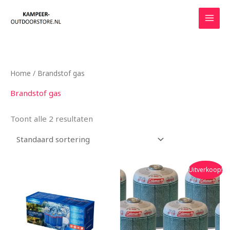
Ga
naar
de
inhoud
Home
/ Brandstof gas
Brandstof gas
Toont alle 2 resultaten
Oorspronkelijke
Huidige
Uitverkoop!
prijs
prijs
was:
is:
€39.99.
€39.90.