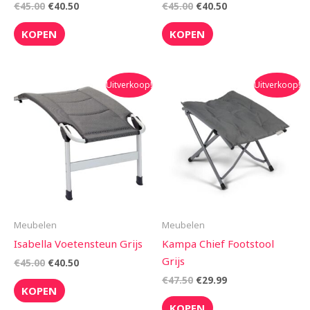
€
45.00
€
40.50
€
45.00
€
40.50
KOPEN
KOPEN
Oorspronkelijke
Huidige
Oorspronkelijke
Huidige
Uitverkoop!
Uitverkoop!
prijs
prijs
prijs
prijs
was:
is:
was:
is:
€45.00.
€40.50.
€47.50.
€29.99.
Meubelen
Meubelen
Isabella Voetensteun Grijs
Kampa Chief Footstool
Grijs
€
45.00
€
40.50
€
47.50
€
29.99
KOPEN
KOPEN