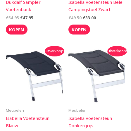
Dukdalf Sampler
Isabella Voetensteun Bele
Voetenbank
Campingstoel Zwart
€
54.95
€
47.95
€
49.50
€
33.00
KOPEN
KOPEN
Oorspronkelijke
Huidige
Oorspronkelijke
Huidige
Uitverkoop!
Uitverkoop!
prijs
prijs
prijs
prijs
was:
is:
was:
is:
€45.00.
€40.50.
€45.00.
€40.50.
Meubelen
Meubelen
Isabella Voetensteun
Isabella Voetensteun
Blauw
Donkergrijs