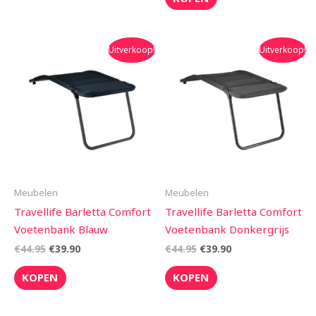
Oorspronkelijke
Huidige
Oorspronkelijke
Huidige
Uitverkoop!
Uitverkoop!
prijs
prijs
prijs
prijs
was:
is:
was:
is:
€44.95.
€39.90.
€44.95.
€39.90.
Meubelen
Meubelen
Travellife Barletta Comfort
Travellife Barletta Comfort
Voetenbank Blauw
Voetenbank Donkergrijs
€
44.95
€
39.90
€
44.95
€
39.90
KOPEN
KOPEN