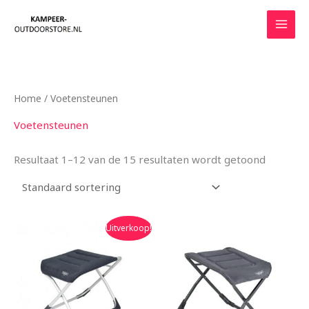
Ga
naar
de
inhoud
Home
/ Voetensteunen
Voetensteunen
Resultaat 1–12 van de 15 resultaten wordt getoond
Oorspronkelijke
Huidige
Uitverkoop!
prijs
prijs
was:
is:
€79.95.
€59.90.