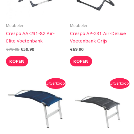
Meubelen
Meubelen
Crespo AA-231-82 Air-
Crespo AP-231 Air-Deluxe
Elite Voetenbank
Voetenbank Grijs
€
79.95
€
59.90
€
69.90
KOPEN
KOPEN
Oorspronkelijke
Huidige
Oorspronkelijke
Huidige
Uitverkoop!
Uitverkoop!
prijs
prijs
prijs
prijs
was:
is:
was:
is:
€68.95.
€59.95.
€68.95.
€59.95.