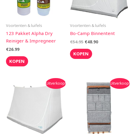
Voortenten & luifels
Voortenten & luifels
123 Pakket Alpha Dry
Bo-Camp Binnentent
Reiniger & Impregneer
€
54.95
€
48.90
€
26.99
KOPEN
KOPEN
Oorspronkelijke
Huidige
Oorspronkelijke
Huidige
Uitverkoop!
Uitverkoop!
prijs
prijs
prijs
prijs
was:
is:
was:
is:
€59.95.
€52.50.
€34.95.
€31.50.