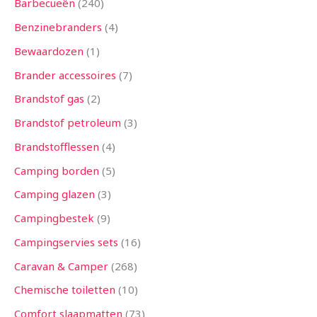
Barbecueën
240
Benzinebranders
4
Bewaardozen
1
Brander accessoires
7
Brandstof gas
2
Brandstof petroleum
3
Brandstofflessen
4
Camping borden
5
Camping glazen
3
Campingbestek
9
Campingservies sets
16
Caravan & Camper
268
Chemische toiletten
10
Comfort slaapmatten
73