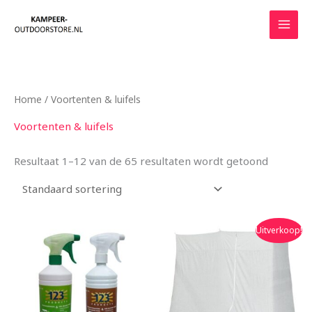
Ga
naar
de
inhoud
Home
/ Voortenten & luifels
Voortenten & luifels
Resultaat 1–12 van de 65 resultaten wordt getoond
Oorspronkelijke
Huidige
Uitverkoop!
prijs
prijs
was:
is:
€54.95.
€48.90.