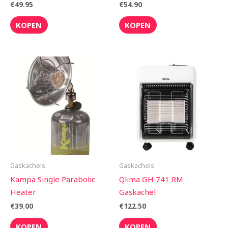
€
49.95
€
54.90
KOPEN
KOPEN
Gaskachels
Gaskachels
Kampa Single Parabolic
Qlima GH 741 RM
Heater
Gaskachel
€
39.00
€
122.50
KOPEN
KOPEN