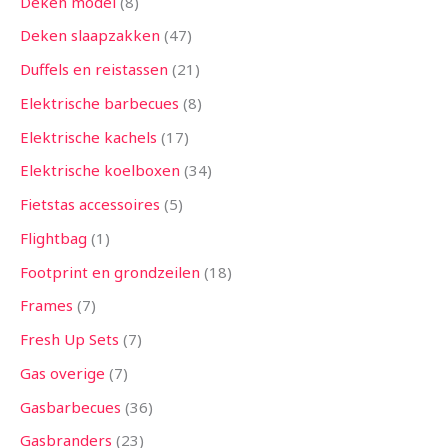
Deken model
8
Deken slaapzakken
47
Duffels en reistassen
21
Elektrische barbecues
8
Elektrische kachels
17
Elektrische koelboxen
34
Fietstas accessoires
5
Flightbag
1
Footprint en grondzeilen
18
Frames
7
Fresh Up Sets
7
Gas overige
7
Gasbarbecues
36
Gasbranders
23