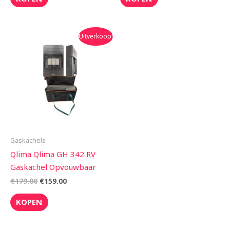
Oorspronkelijke
Huidige
Uitverkoop!
prijs
prijs
was:
is:
€179.00.
€159.00.
Gaskachels
Qlima Qlima GH 342 RV
Gaskachel Opvouwbaar
€
179.00
€
159.00
KOPEN