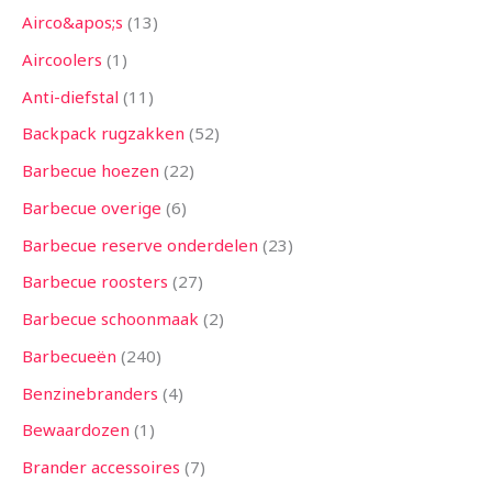
n
n
n
e
n
e
n
e
n
n
e
e
n
e
n
e
n
n
n
n
n
n
n
n
e
n
n
n
n
n
n
n
n
n
n
n
n
e
n
n
n
n
n
e
e
n
n
n
n
n
n
n
n
n
n
n
n
n
n
e
n
n
e
n
Airco&apos;s
13
n
n
n
n
n
n
n
n
n
n
n
n
n
Aircoolers
1
Anti-diefstal
11
Backpack rugzakken
52
Barbecue hoezen
22
Barbecue overige
6
Barbecue reserve onderdelen
23
Barbecue roosters
27
Barbecue schoonmaak
2
Barbecueën
240
Benzinebranders
4
Bewaardozen
1
Brander accessoires
7