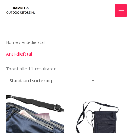
Ga
naar
de
inhoud
Home
/ Anti-diefstal
Anti-diefstal
Toont alle 11 resultaten