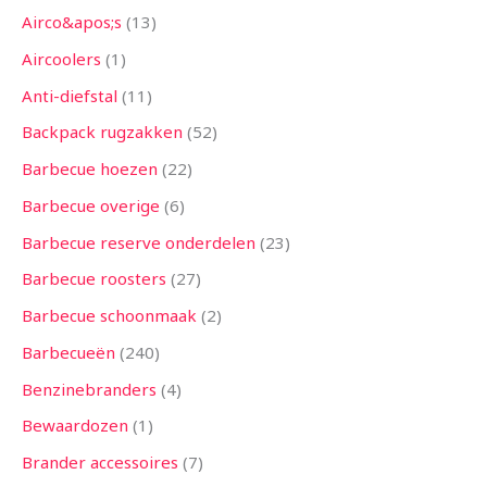
n
n
n
e
n
e
n
e
n
n
e
e
n
e
n
e
n
n
n
n
n
n
n
n
e
n
n
n
n
n
n
n
n
n
n
n
n
e
n
n
n
n
n
e
e
n
n
n
n
n
n
n
n
n
n
n
n
n
n
e
n
n
e
n
Airco&apos;s
13
n
n
n
n
n
n
n
n
n
n
n
n
n
Aircoolers
1
Anti-diefstal
11
Backpack rugzakken
52
Barbecue hoezen
22
Barbecue overige
6
Barbecue reserve onderdelen
23
Barbecue roosters
27
Barbecue schoonmaak
2
Barbecueën
240
Benzinebranders
4
Bewaardozen
1
Brander accessoires
7