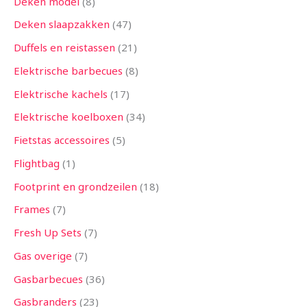
Deken model
8
Deken slaapzakken
47
Duffels en reistassen
21
Elektrische barbecues
8
Elektrische kachels
17
Elektrische koelboxen
34
Fietstas accessoires
5
Flightbag
1
Footprint en grondzeilen
18
Frames
7
Fresh Up Sets
7
Gas overige
7
Gasbarbecues
36
Gasbranders
23