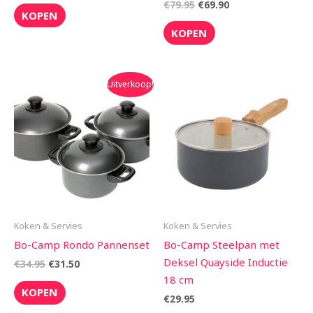
€
79.95
€
69.90
KOPEN
KOPEN
Oorspronkelijke
Huidige
Uitverkoop!
prijs
prijs
was:
is:
€34.95.
€31.50.
Koken & Servies
Koken & Servies
Bo-Camp Rondo Pannenset
Bo-Camp Steelpan met
Deksel Quayside Inductie
€
34.95
€
31.50
18 cm
KOPEN
€
29.95