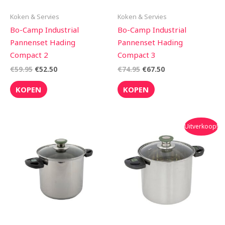
Koken & Servies
Koken & Servies
Bo-Camp Industrial
Bo-Camp Industrial
Pannenset Hading
Pannenset Hading
Compact 2
Compact 3
€
59.95
€
52.50
€
74.95
€
67.50
KOPEN
KOPEN
Oorspronkelijke
Huidige
Uitverkoop!
prijs
prijs
was:
is:
€34.95.
€31.50.