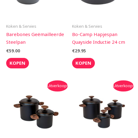
Koken & Servies
Koken & Servies
Barebones Geëmailleerde
Bo-Camp Hapjespan
Steelpan
Quayside Inductie 24 cm
€
59.00
€
29.95
KOPEN
KOPEN
Oorspronkelijke
Huidige
Oorspronkelijke
Huidige
Uitverkoop!
Uitverkoop!
prijs
prijs
prijs
prijs
was:
is:
was:
is:
€59.95.
€52.50.
€74.95.
€67.50.