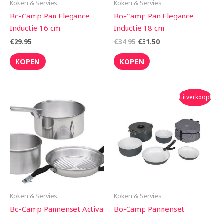
Koken & Servies
Koken & Servies
Bo-Camp Pan Elegance
Bo-Camp Pan Elegance
Inductie 16 cm
Inductie 18 cm
€
29.95
€
34.95
€
31.50
KOPEN
KOPEN
Oorspronkelijke
Huidige
Uitverkoop!
prijs
prijs
was:
is:
€99.95.
€74.90.
Koken & Servies
Koken & Servies
Bo-Camp Pannenset Activa
Bo-Camp Pannenset