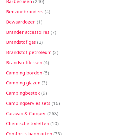
Barbecueën
240
Benzinebranders
4
Bewaardozen
1
Brander accessoires
7
Brandstof gas
2
Brandstof petroleum
3
Brandstofflessen
4
Camping borden
5
Camping glazen
3
Campingbestek
9
Campingservies sets
16
Caravan & Camper
268
Chemische toiletten
10
Comfort slaapmatten
73