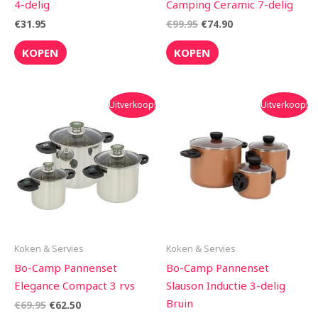
4-delig
Camping Ceramic 7-delig
€
31.95
€
99.95
€
74.90
KOPEN
KOPEN
Oorspronkelijke
Huidige
Oorspronkelijke
Huidige
Uitverkoop!
Uitverkoop!
prijs
prijs
prijs
prijs
was:
is:
was:
is:
€69.95.
€62.50.
€79.95.
€69.90.
Koken & Servies
Koken & Servies
Bo-Camp Pannenset
Bo-Camp Pannenset
Elegance Compact 3 rvs
Slauson Inductie 3-delig
Bruin
€
69.95
€
62.50