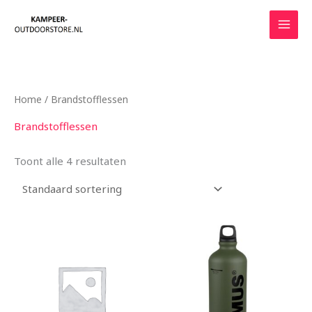
Ga
naar
de
inhoud
Home
/ Brandstofflessen
Brandstofflessen
Toont alle 4 resultaten