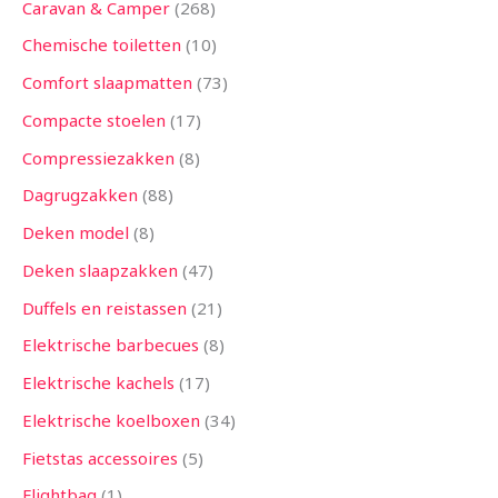
Caravan & Camper
268
Chemische toiletten
10
Comfort slaapmatten
73
Compacte stoelen
17
Compressiezakken
8
Dagrugzakken
88
Deken model
8
Deken slaapzakken
47
Duffels en reistassen
21
Elektrische barbecues
8
Elektrische kachels
17
Elektrische koelboxen
34
Fietstas accessoires
5
Flightbag
1