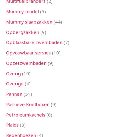
Multifuelbranders
2
Mummy model
5
Mummy slaapzakken
44
Opbergzakken
9
Opblaasbare zwembaden
7
Opvouwbaar servies
10
Opzetzwembaden
9
Overig
10
Overige
4
Pannen
51
Passieve Koelboxen
9
Petroleumkachels
8
Plaids
8
Regenhoezen
4