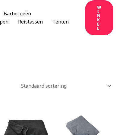
W
I
Barbecueën
N
K
apen
Reistassen
Tenten
E
L