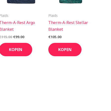
Plaids
Plaids
Therm-A-Rest Argo
Therm-A-Rest Stellar
Blanket
Blanket
€
115.00
€
99.00
€
105.00
KOPEN
KOPEN