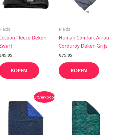
Plaids
Plaids
Cocoon Fleece Deken
Human Comfort Arrou
Zwart
Corduroy Deken Grijs
€
49.95
€
79.95
KOPEN
KOPEN
Oorspronkelijke
Huidige
Uitverkoop!
prijs
prijs
was:
is:
€115.00.
€99.00.