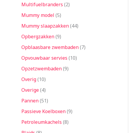
Multifuelbranders
2
Mummy model
5
Mummy slaapzakken
44
Opbergzakken
9
Opblaasbare zwembaden
7
Opvouwbaar servies
10
Opzetzwembaden
9
Overig
10
Overige
4
Pannen
51
Passieve Koelboxen
9
Petroleumkachels
8
Plaids
8