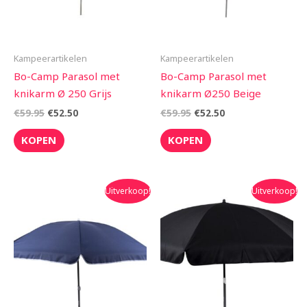
Kampeerartikelen
Kampeerartikelen
Bo-Camp Parasol met
Bo-Camp Parasol met
knikarm Ø 250 Grijs
knikarm Ø250 Beige
€
59.95
€
52.50
€
59.95
€
52.50
KOPEN
KOPEN
Oorspronkelijke
Huidige
Oorspronkelijke
Huidige
Uitverkoop!
Uitverkoop!
prijs
prijs
prijs
prijs
was:
is:
was:
is:
€59.95.
€52.50.
€59.95.
€52.50.