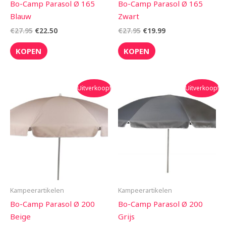
Bo-Camp Parasol Ø 165
Bo-Camp Parasol Ø 165
Blauw
Zwart
€
27.95
€
22.50
€
27.95
€
19.99
KOPEN
KOPEN
Oorspronkelijke
Huidige
Oorspronkelijke
Huidige
Uitverkoop!
Uitverkoop!
prijs
prijs
prijs
prijs
was:
is:
was:
is:
€43.95.
€39.99.
€43.95.
€39.99.
Kampeerartikelen
Kampeerartikelen
Bo-Camp Parasol Ø 200
Bo-Camp Parasol Ø 200
Beige
Grijs