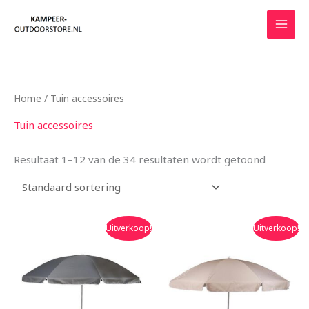
Ga
naar
de
inhoud
Home
/ Tuin accessoires
Tuin accessoires
Resultaat 1–12 van de 34 resultaten wordt getoond
Oorspronkelijke
Huidige
Oorspronkelijke
Huidige
Uitverkoop!
Uitverkoop!
prijs
prijs
prijs
prijs
was:
is:
was:
is:
€59.95.
€52.50.
€59.95.
€52.50.