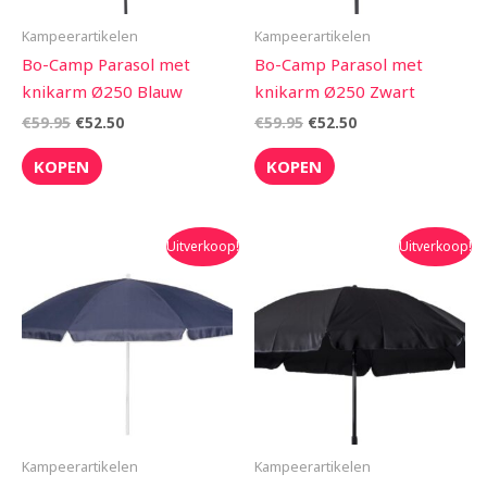
Kampeerartikelen
Kampeerartikelen
Bo-Camp Parasol met
Bo-Camp Parasol met
knikarm Ø250 Blauw
knikarm Ø250 Zwart
€
59.95
€
52.50
€
59.95
€
52.50
KOPEN
KOPEN
Oorspronkelijke
Huidige
Oorspronkelijke
Huidige
Uitverkoop!
Uitverkoop!
prijs
prijs
prijs
prijs
was:
is:
was:
is:
€27.95.
€22.50.
€27.95.
€19.99.
Kampeerartikelen
Kampeerartikelen