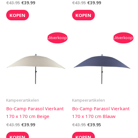
€
43.95
€
39.99
€
43.95
€
39.99
KOPEN
KOPEN
Oorspronkelijke
Huidige
Oorspronkelijke
Huidige
Uitverkoop!
Uitverkoop!
prijs
prijs
prijs
prijs
was:
is:
was:
is:
€43.95.
€39.99.
€43.95.
€39.95.
Kampeerartikelen
Kampeerartikelen
Bo-Camp Parasol Vierkant
Bo-Camp Parasol Vierkant
170 x 170 cm Beige
170 x 170 cm Blauw
€
43.95
€
39.99
€
43.95
€
39.95
KOPEN
KOPEN