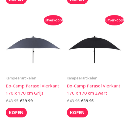
Oorspronkelijke
Huidige
Oorspronkelijke
Huidige
Uitverkoop!
Uitverkoop!
prijs
prijs
prijs
prijs
was:
is:
was:
is:
€43.95.
€39.99.
€43.95.
€39.95.
Kampeerartikelen
Kampeerartikelen
Bo-Camp Parasol Vierkant
Bo-Camp Parasol Vierkant
170 x 170 cm Grijs
170 x 170 cm Zwart
€
43.95
€
39.99
€
43.95
€
39.95
KOPEN
KOPEN