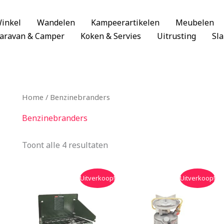
inkel
Wandelen
Kampeerartikelen
Meubelen
aravan & Camper
Koken & Servies
Uitrusting
Sl
Home
/ Benzinebranders
Benzinebranders
Toont alle 4 resultaten
Oorspronkelijke
Huidige
Oorspronkelijke
Huidige
Uitverkoop!
Uitverkoop!
prijs
prijs
prijs
prijs
was:
is:
was:
is:
€199.99.
€169.00.
€149.99.
€119.99.