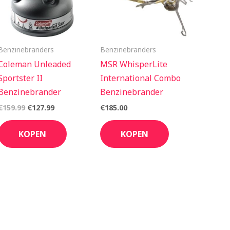
Benzinebranders
Benzinebranders
Coleman Unleaded
MSR WhisperLite
Sportster II
International Combo
Benzinebrander
Benzinebrander
€
159.99
€
127.99
€
185.00
KOPEN
KOPEN