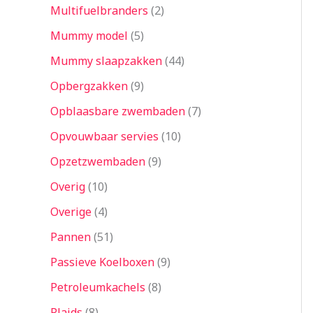
Multifuelbranders
2
Mummy model
5
Mummy slaapzakken
44
Opbergzakken
9
Opblaasbare zwembaden
7
Opvouwbaar servies
10
Opzetzwembaden
9
Overig
10
Overige
4
Pannen
51
Passieve Koelboxen
9
Petroleumkachels
8
Plaids
8