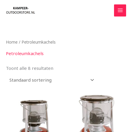
Ga
naar
de
inhoud
Home
/ Petroleumkachels
Petroleumkachels
Toont alle 8 resultaten