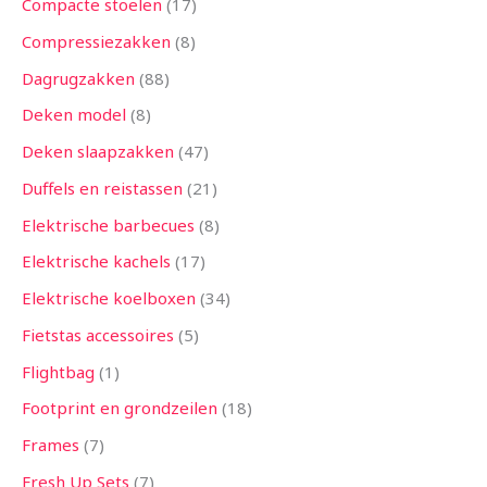
Compacte stoelen
17
Compressiezakken
8
Dagrugzakken
88
Deken model
8
Deken slaapzakken
47
Duffels en reistassen
21
Elektrische barbecues
8
Elektrische kachels
17
Elektrische koelboxen
34
Fietstas accessoires
5
Flightbag
1
Footprint en grondzeilen
18
Frames
7
Fresh Up Sets
7