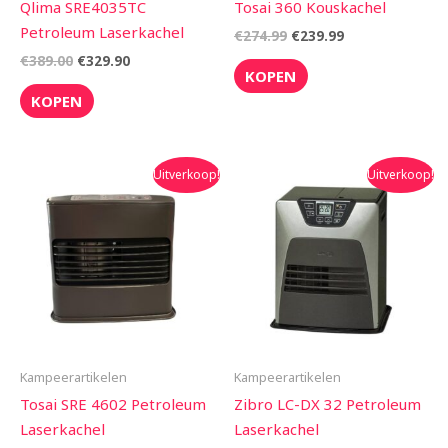
Qlima SRE4035TC
Tosai 360 Kouskachel
Petroleum Laserkachel
€
274.99
€
239.99
€
389.00
€
329.90
KOPEN
KOPEN
Oorspronkelijke
Huidige
Oorspronkelijke
Huidige
Uitverkoop!
Uitverkoop!
prijs
prijs
prijs
prijs
was:
is:
was:
is:
€699.00.
€589.00.
€359.00.
€349.00.
Kampeerartikelen
Kampeerartikelen
Tosai SRE 4602 Petroleum
Zibro LC-DX 32 Petroleum
Laserkachel
Laserkachel