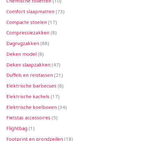
Chemische toiletten
10
Comfort slaapmatten
73
Compacte stoelen
17
Compressiezakken
8
Dagrugzakken
88
Deken model
8
Deken slaapzakken
47
Duffels en reistassen
21
Elektrische barbecues
8
Elektrische kachels
17
Elektrische koelboxen
34
Fietstas accessoires
5
Flightbag
1
Footprint en grondzeilen
18