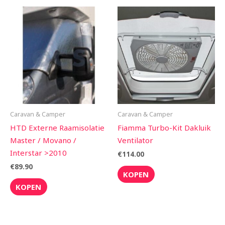
Caravan & Camper
Caravan & Camper
HTD Externe Raamisolatie
Fiamma Turbo-Kit Dakluik
Master / Movano /
Ventilator
Interstar >2010
€
114.00
€
89.90
KOPEN
KOPEN