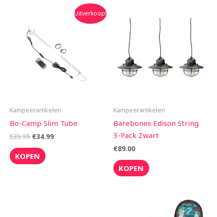
Oorspronkelijke
Huidige
Uitverkoop!
prijs
prijs
was:
is:
€39.95.
€34.99.
Kampeerartikelen
Kampeerartikelen
Bo-Camp Slim Tube
Barebones Edison String
3-Pack Zwart
€
39.95
€
34.99
€
89.00
KOPEN
KOPEN