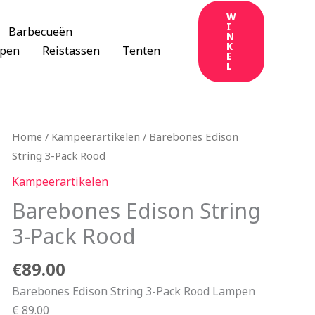
W
I
Barbecueën
N
K
apen
Reistassen
Tenten
E
L
Home
/
Kampeerartikelen
/ Barebones Edison
String 3-Pack Rood
Kampeerartikelen
Barebones Edison String
3-Pack Rood
€
89.00
Barebones Edison String 3-Pack Rood Lampen
€ 89.00