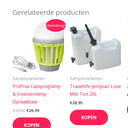
Gerelateerde producten
Oorspronkelijke
Huidige
Uitverkoop!
prijs
prijs
was:
is:
€30.00.
€26.99.
Kampeerartikelen
Kampeerartikelen
ProPlus Campinglamp
Travellife Jerrycan Luxe
& Insectenlamp
Met Tuit 20L
Oplaadbaar
€
28.95
€
30.00
€
26.99
KOPEN
KOPEN