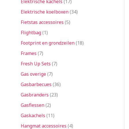
Elektrische kachels
17
Elektrische koelboxen
34
Fietstas accessoires
5
Flightbag
1
Footprint en grondzeilen
18
Frames
7
Fresh Up Sets
7
Gas overige
7
Gasbarbecues
36
Gasbranders
23
Gasflessen
2
Gaskachels
11
Hangmat accessoires
4