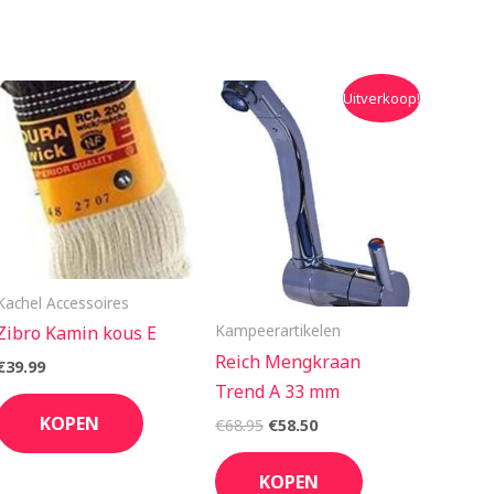
Oorspronkelijke
Huidige
Uitverkoop!
prijs
prijs
was:
is:
€68.95.
€58.50.
Kachel Accessoires
Kampeerartikelen
Zibro Kamin kous E
Reich Mengkraan
€
39.99
Trend A 33 mm
KOPEN
€
68.95
€
58.50
KOPEN