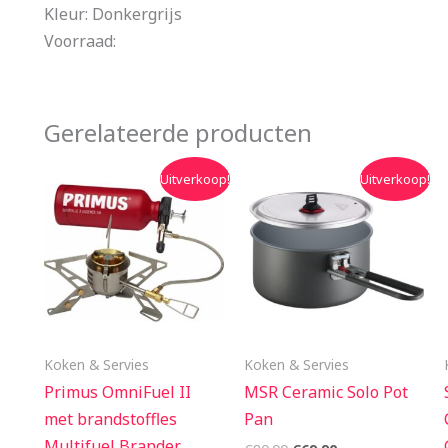
Kleur: Donkergrijs
Voorraad:
Gerelateerde producten
Oorspronkelijke
Huidige
Oorspronkelijke
Huidige
Uitverkoop!
Uitverkoop!
prijs
prijs
prijs
prijs
was:
is:
was:
is:
€259.95.
€229.90.
€80.00.
€69.90.
Koken & Servies
Koken & Servies
Primus OmniFuel II
MSR Ceramic Solo Pot
met brandstoffles
Pan
Multifuel Brander