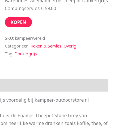
Barebones Geëmailleerde Theepot Donkergrijs
Campingservies € 59.00
KOPEN
SKU:
kampeerwereld
Categorieën:
Koken & Servies
,
Overig
Tag:
Donkergrijs
s voordelig bij kampeer-outdoorstore.nl
thuis: de Enamel Theepot Stone Grey van
om heerlijke warme dranken zoals koffie, thee, of