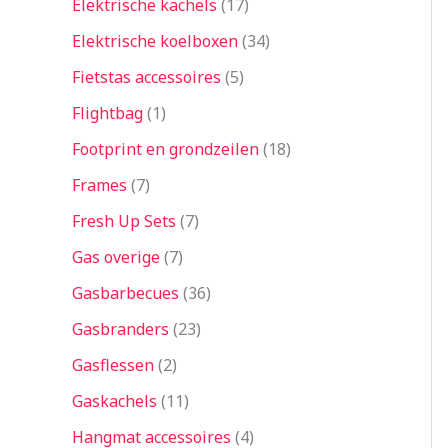
Elektrische kachels
17
Elektrische koelboxen
34
Fietstas accessoires
5
Flightbag
1
Footprint en grondzeilen
18
Frames
7
Fresh Up Sets
7
Gas overige
7
Gasbarbecues
36
Gasbranders
23
Gasflessen
2
Gaskachels
11
Hangmat accessoires
4