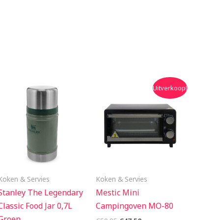
Oorspronkelijke
Huidige
Uitverkoop!
prijs
prijs
was:
is:
€59.95.
€47.50.
Koken & Servies
Koken & Servies
Stanley The Legendary
Mestic Mini
Classic Food Jar 0,7L
Campingoven MO-80
Groen