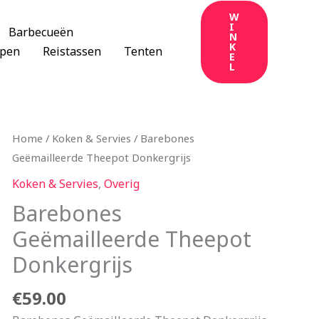
W
I
Barbecueën
N
K
apen
Reistassen
Tenten
E
L
Home
/
Koken & Servies
/ Barebones
Geëmailleerde Theepot Donkergrijs
Koken & Servies
,
Overig
Barebones
Geëmailleerde Theepot
Donkergrijs
€
59.00