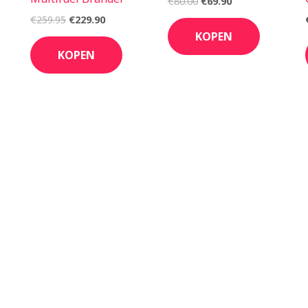
€
80.00
€
69.90
€
259.95
€
229.90
KOPEN
KOPEN