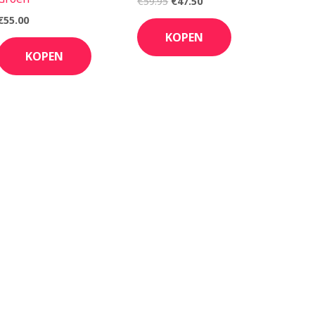
€
59.95
€
47.50
€
55.00
KOPEN
KOPEN