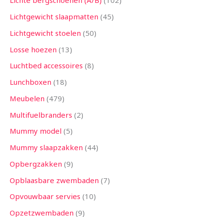
Lichte bergschoenen (A/B)
102
Lichtgewicht slaapmatten
45
Lichtgewicht stoelen
50
Losse hoezen
13
Luchtbed accessoires
8
Lunchboxen
18
Meubelen
479
Multifuelbranders
2
Mummy model
5
Mummy slaapzakken
44
Opbergzakken
9
Opblaasbare zwembaden
7
Opvouwbaar servies
10
Opzetzwembaden
9