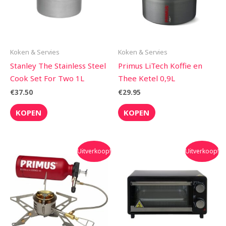
Koken & Servies
Koken & Servies
Stanley The Stainless Steel
Primus LiTech Koffie en
Cook Set For Two 1L
Thee Ketel 0,9L
€
37.50
€
29.95
KOPEN
KOPEN
Oorspronkelijke
Huidige
Oorspronkelijke
Huidige
Uitverkoop!
Uitverkoop!
prijs
prijs
prijs
prijs
was:
is:
was:
is:
€259.95.
€229.90.
€59.95.
€47.50.