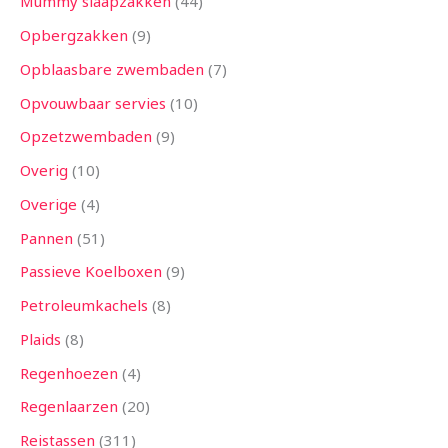
Mummy slaapzakken
44
Opbergzakken
9
Opblaasbare zwembaden
7
Opvouwbaar servies
10
Opzetzwembaden
9
Overig
10
Overige
4
Pannen
51
Passieve Koelboxen
9
Petroleumkachels
8
Plaids
8
Regenhoezen
4
Regenlaarzen
20
Reistassen
311