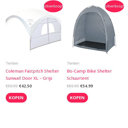
Oorspronkelijke
Huidige
Oorspronkelijke
Huidige
Uitverkoop!
Uitverkoop!
prijs
prijs
prijs
prijs
was:
is:
was:
is:
€59.99.
€42.50.
€69.99.
€54.99.
Tenten
Tenten
Coleman Fastpitch Shelter
Bo-Camp Bike Shelter
Sunwall Door XL – Grijs
Schuurtent
€
59.99
€
42.50
€
69.99
€
54.99
KOPEN
KOPEN