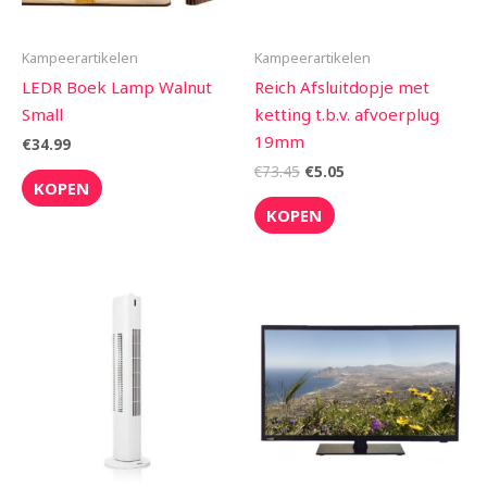
Kampeerartikelen
Kampeerartikelen
LEDR Boek Lamp Walnut
Reich Afsluitdopje met
Small
ketting t.b.v. afvoerplug
19mm
€
34.99
€
73.45
€
5.05
KOPEN
KOPEN