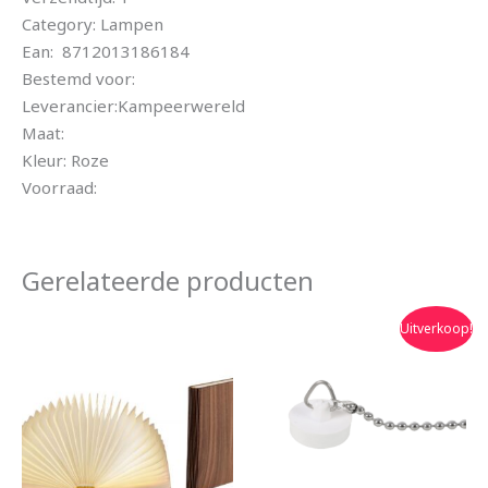
Category: Lampen
Ean: 8712013186184
Bestemd voor:
Leverancier:Kampeerwereld
Maat:
Kleur: Roze
Voorraad:
Gerelateerde producten
Oorspronkelijke
Huidige
Uitverkoop!
prijs
prijs
was:
is:
€73.45.
€5.05.