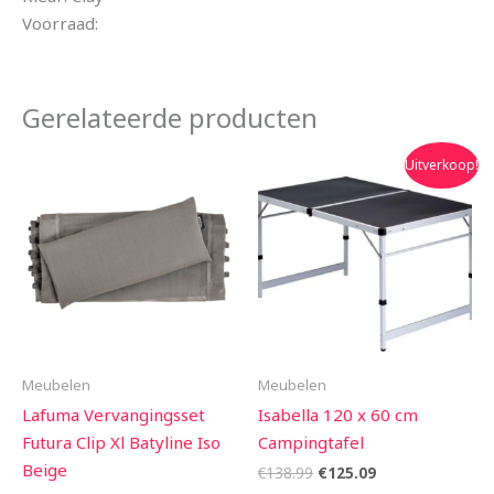
Voorraad:
Gerelateerde producten
Oorspronkelijke
Huidige
Uitverkoop!
prijs
prijs
was:
is:
€138.99.
€125.09.
Meubelen
Meubelen
Lafuma Vervangingsset
Isabella 120 x 60 cm
Futura Clip Xl Batyline Iso
Campingtafel
Beige
€
138.99
€
125.09