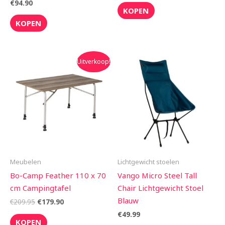
€
94.90
KOPEN
KOPEN
Oorspronkelijke
Huidige
Uitverkoop!
prijs
prijs
was:
is:
€209.95.
€179.90.
Meubelen
Lichtgewicht stoelen
Bo-Camp Feather 110 x 70
Vango Micro Steel Tall
cm Campingtafel
Chair Lichtgewicht Stoel
Blauw
€
209.95
€
179.90
€
49.99
KOPEN