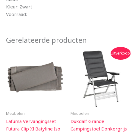
Kleur: Zwart
Voorraad:
Gerelateerde producten
Oorspronkelijke
Huidige
Uitverkoop!
prijs
prijs
was:
is:
€173.95.
€166.95.
Meubelen
Meubelen
Lafuma Vervangingsset
Dukdalf Grande
Futura Clip Xl Batyline Iso
Campingstoel Donkergrijs