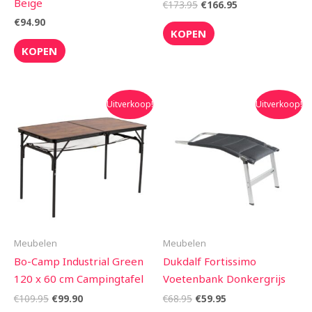
Beige
€
173.95
€
166.95
€
94.90
KOPEN
KOPEN
Oorspronkelijke
Huidige
Oorspronkelijke
Huidige
Uitverkoop!
Uitverkoop!
prijs
prijs
prijs
prijs
was:
is:
was:
is:
€109.95.
€99.90.
€68.95.
€59.95.
Meubelen
Meubelen
Bo-Camp Industrial Green
Dukdalf Fortissimo
120 x 60 cm Campingtafel
Voetenbank Donkergrijs
€
109.95
€
99.90
€
68.95
€
59.95