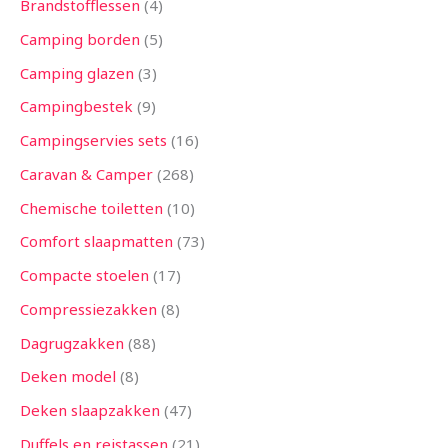
Brandstofflessen
4
Camping borden
5
Camping glazen
3
Campingbestek
9
Campingservies sets
16
Caravan & Camper
268
Chemische toiletten
10
Comfort slaapmatten
73
Compacte stoelen
17
Compressiezakken
8
Dagrugzakken
88
Deken model
8
Deken slaapzakken
47
Duffels en reistassen
21