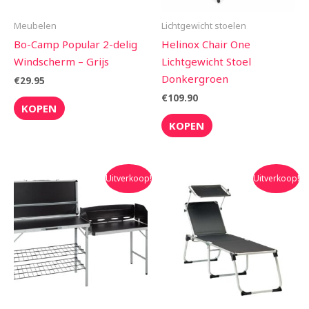
Meubelen
Lichtgewicht stoelen
Bo-Camp Popular 2-delig
Helinox Chair One
Windscherm – Grijs
Lichtgewicht Stoel
Donkergroen
€
29.95
€
109.90
KOPEN
KOPEN
Oorspronkelijke
Huidige
Oorspronkelijke
Huidige
Uitverkoop!
Uitverkoop!
prijs
prijs
prijs
prijs
was:
is:
was:
is:
€269.00.
€242.10.
€149.00.
€134.00.