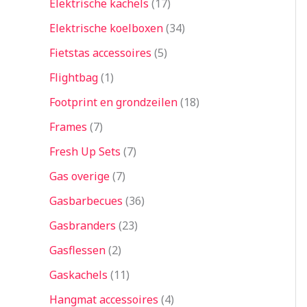
Elektrische kachels
17
Elektrische koelboxen
34
Fietstas accessoires
5
Flightbag
1
Footprint en grondzeilen
18
Frames
7
Fresh Up Sets
7
Gas overige
7
Gasbarbecues
36
Gasbranders
23
Gasflessen
2
Gaskachels
11
Hangmat accessoires
4