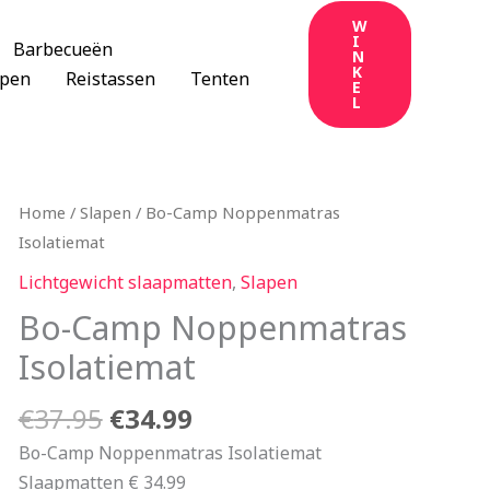
W
I
Barbecueën
N
K
apen
Reistassen
Tenten
E
L
Oorspronkelijke
Huidige
Home
/
Slapen
/ Bo-Camp Noppenmatras
prijs
prijs
Isolatiemat
was:
is:
Lichtgewicht slaapmatten
,
Slapen
€37.95.
€34.99.
Bo-Camp Noppenmatras
Isolatiemat
€
37.95
€
34.99
Bo-Camp Noppenmatras Isolatiemat
Slaapmatten € 34.99