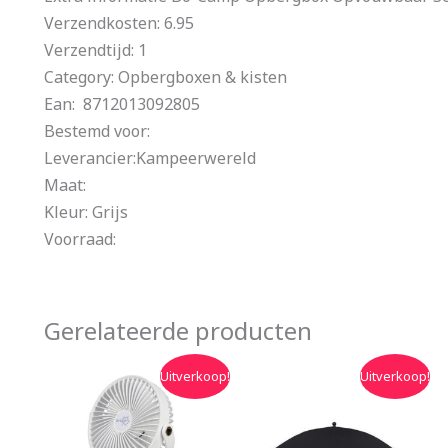
Verzendkosten: 6.95
Verzendtijd: 1
Category: Opbergboxen & kisten
Ean: 8712013092805
Bestemd voor:
Leverancier:Kampeerwereld
Maat:
Kleur: Grijs
Voorraad:
Gerelateerde producten
Oorspronkelijke
Huidige
Oorspronkelijke
Huidige
Uitverkoop!
Uitverkoop!
prijs
prijs
prijs
prijs
was:
is:
was:
is:
€34.95.
€31.50.
€43.95.
€39.95.