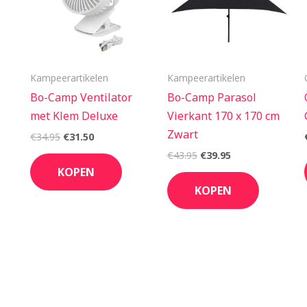
Kampeerartikelen
Kampeerartikelen
Bo-Camp Ventilator
Bo-Camp Parasol
met Klem Deluxe
Vierkant 170 x 170 cm
Zwart
€
34.95
€
31.50
€
43.95
€
39.95
KOPEN
KOPEN