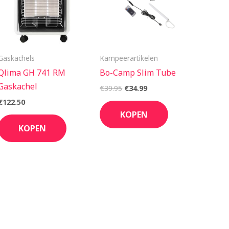
Gaskachels
Kampeerartikelen
Qlima GH 741 RM
Bo-Camp Slim Tube
Gaskachel
€
39.95
€
34.99
€
122.50
KOPEN
KOPEN