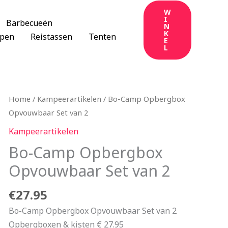
W
I
Barbecueën
N
K
apen
Reistassen
Tenten
E
L
Home
/
Kampeerartikelen
/ Bo-Camp Opbergbox
Opvouwbaar Set van 2
Kampeerartikelen
Bo-Camp Opbergbox
Opvouwbaar Set van 2
€
27.95
Bo-Camp Opbergbox Opvouwbaar Set van 2
Opbergboxen & kisten € 27.95