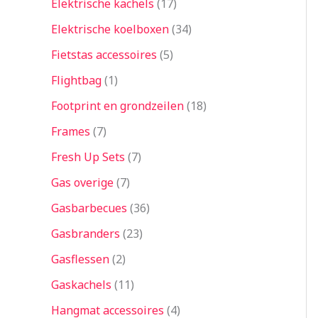
Elektrische kachels
17
Elektrische koelboxen
34
Fietstas accessoires
5
Flightbag
1
Footprint en grondzeilen
18
Frames
7
Fresh Up Sets
7
Gas overige
7
Gasbarbecues
36
Gasbranders
23
Gasflessen
2
Gaskachels
11
Hangmat accessoires
4