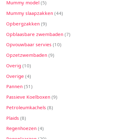
Mummy model
5
Mummy slaapzakken
44
Opbergzakken
9
Opblaasbare zwembaden
7
Opvouwbaar servies
10
Opzetzwembaden
9
Overig
10
Overige
4
Pannen
51
Passieve Koelboxen
9
Petroleumkachels
8
Plaids
8
Regenhoezen
4
Regenlaarzen
20