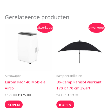
Gerelateerde producten
Oorspronkelijke
Huidige
Oorspronkelijke
Huidige
Uitverkoop!
Uitverkoop!
prijs
prijs
prijs
prijs
was:
is:
was:
is:
€529.00.
€375.00.
€43.95.
€39.95.
Airco&apos
Kampeerartikelen
Eurom Pac 140 Mobiele
Bo-Camp Parasol Vierkant
Airco
170 x 170 cm Zwart
€
529.00
€
375.00
€
43.95
€
39.95
KOPEN
KOPEN