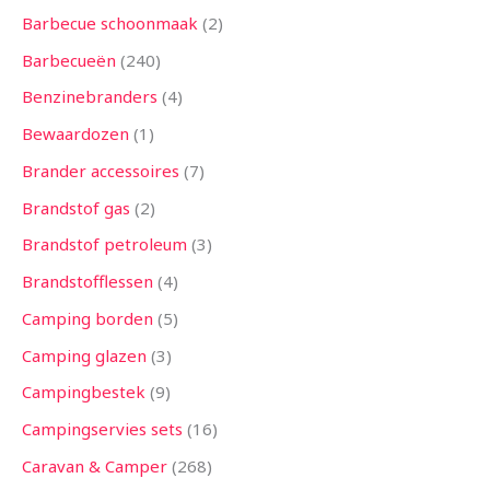
n
n
n
n
n
n
n
n
n
n
n
n
n
Barbecue schoonmaak
2
Barbecueën
240
Benzinebranders
4
Bewaardozen
1
Brander accessoires
7
Brandstof gas
2
Brandstof petroleum
3
Brandstofflessen
4
Camping borden
5
Camping glazen
3
Campingbestek
9
Campingservies sets
16
Caravan & Camper
268