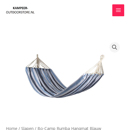
Ga
naar
de
inhoud
Home
/
Slapen
/ Bo-Camp Rumba Hangmat Blauw