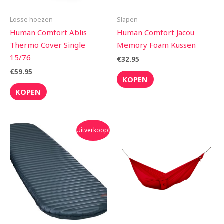
Losse hoezen
Slapen
Human Comfort Ablis
Human Comfort Jacou
Thermo Cover Single
Memory Foam Kussen
15/76
€
32.95
€
59.95
KOPEN
KOPEN
Oorspronkelijke
Huidige
Uitverkoop!
prijs
prijs
was:
is:
€260.00.
€234.00.