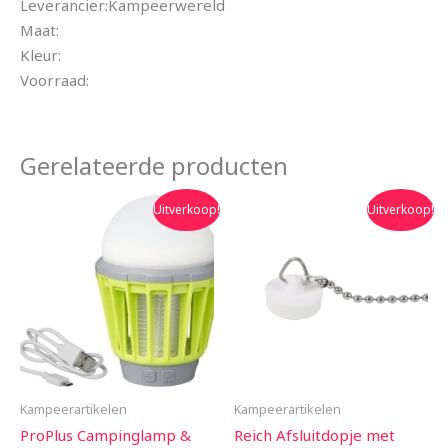
Leverancier:Kampeerwereld
Maat:
Kleur:
Voorraad:
Gerelateerde producten
Oorspronkelijke
Huidige
Oorspronkelijke
Huidige
Uitverkoop!
Uitverkoop!
prijs
prijs
prijs
prijs
was:
is:
was:
is:
€30.00.
€26.99.
€73.45.
€5.05.
Kampeerartikelen
Kampeerartikelen
ProPlus Campinglamp &
Reich Afsluitdopje met