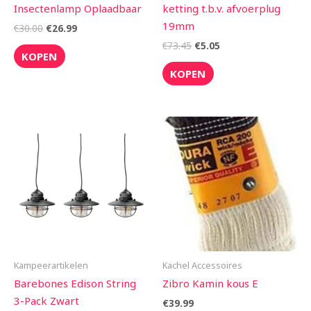
Insectenlamp Oplaadbaar
ketting t.b.v. afvoerplug
19mm
€
30.00
€
26.99
€
73.45
€
5.05
KOPEN
KOPEN
Kampeerartikelen
Kachel Accessoires
Barebones Edison String
Zibro Kamin kous E
3-Pack Zwart
€
39.99