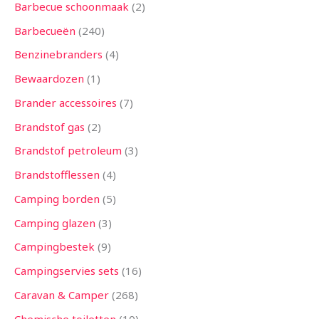
n
n
n
n
n
n
n
n
n
n
n
n
n
Barbecue schoonmaak
2
Barbecueën
240
Benzinebranders
4
Bewaardozen
1
Brander accessoires
7
Brandstof gas
2
Brandstof petroleum
3
Brandstofflessen
4
Camping borden
5
Camping glazen
3
Campingbestek
9
Campingservies sets
16
Caravan & Camper
268
Chemische toiletten
10