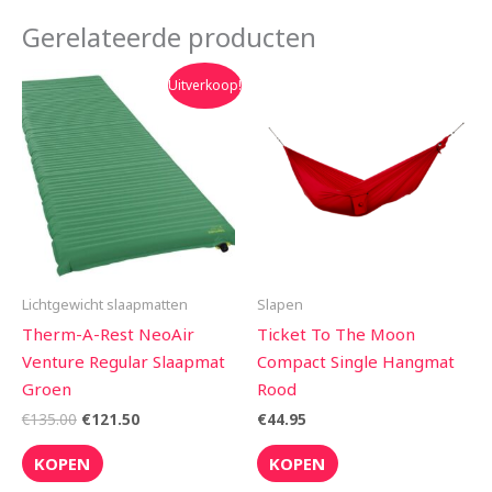
Gerelateerde producten
Oorspronkelijke
Huidige
Uitverkoop!
prijs
prijs
was:
is:
€135.00.
€121.50.
Lichtgewicht slaapmatten
Slapen
Therm-A-Rest NeoAir
Ticket To The Moon
Venture Regular Slaapmat
Compact Single Hangmat
Groen
Rood
€
135.00
€
121.50
€
44.95
KOPEN
KOPEN