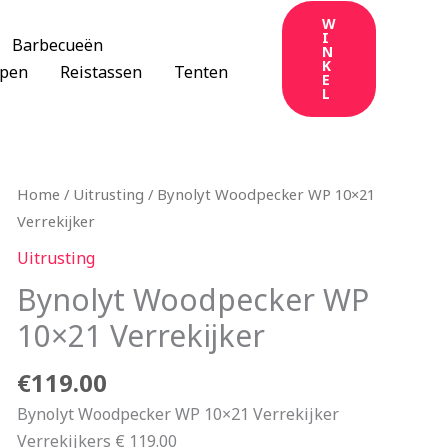
W
I
Barbecueën
N
K
apen
Reistassen
Tenten
E
L
Home
/
Uitrusting
/ Bynolyt Woodpecker WP 10×21
Verrekijker
Uitrusting
Bynolyt Woodpecker WP
10×21 Verrekijker
€
119.00
Bynolyt Woodpecker WP 10×21 Verrekijker
Verrekijkers € 119.00