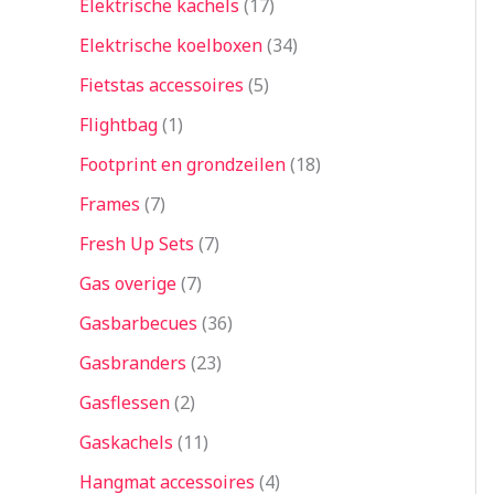
Elektrische kachels
17
Elektrische koelboxen
34
Fietstas accessoires
5
Flightbag
1
Footprint en grondzeilen
18
Frames
7
Fresh Up Sets
7
Gas overige
7
Gasbarbecues
36
Gasbranders
23
Gasflessen
2
Gaskachels
11
Hangmat accessoires
4