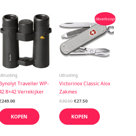
Oorspronkelijke
Huidige
Uitverkoop!
prijs
prijs
was:
is:
€30.50.
€27.50.
Uitrusting
Uitrusting
Bynolyt Traveller WP-
Victorinox Classic Alox
42 8×42 Verrekijker
Zakmes
€
249.00
€
30.50
€
27.50
KOPEN
KOPEN