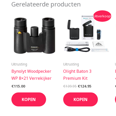
Gerelateerde producten
Oorspronkelijke
Huidige
Uitverkoop!
prijs
prijs
was:
is:
€139.95.
€124.95.
Uitrusting
Uitrusting
Bynolyt Woodpecker
Olight Baton 3
WP 8×21 Verrekijker
Premium Kit
€
115.00
€
139.95
€
124.95
KOPEN
KOPEN