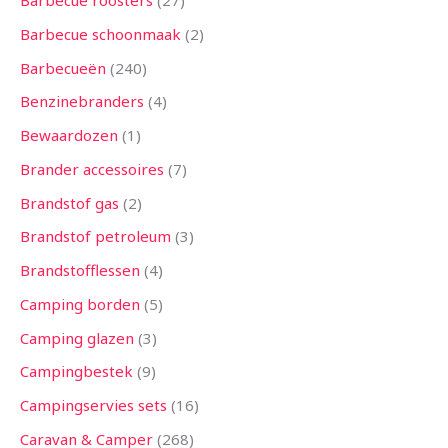
Barbecue roosters
27
n
n
n
n
n
n
n
n
n
n
n
n
n
Barbecue schoonmaak
2
Barbecueën
240
Benzinebranders
4
Bewaardozen
1
Brander accessoires
7
Brandstof gas
2
Brandstof petroleum
3
Brandstofflessen
4
Camping borden
5
Camping glazen
3
Campingbestek
9
Campingservies sets
16
Caravan & Camper
268