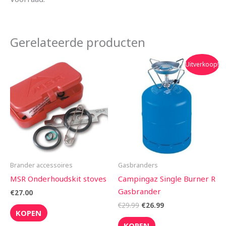
Gerelateerde producten
Oorspronkelijke
Huidige
Uitverkoop!
prijs
prijs
was:
is:
€29.99.
€26.99.
Brander accessoires
Gasbranders
MSR Onderhoudskit stoves
Campingaz Single Burner R
Gasbrander
€
27.00
€
29.99
€
26.99
KOPEN
KOPEN