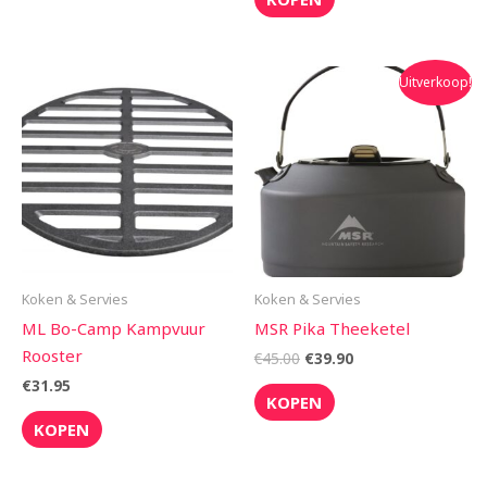
Oorspronkelijke
Huidige
Uitverkoop!
prijs
prijs
was:
is:
€45.00.
€39.90.
Koken & Servies
Koken & Servies
ML Bo-Camp Kampvuur
MSR Pika Theeketel
Rooster
€
45.00
€
39.90
€
31.95
KOPEN
KOPEN