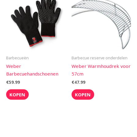
Barbecueën
Barbecue reserve onderdelen
Weber
Weber Warmhoudrek voor
Barbecuehandschoenen
57cm
€
59.99
€
47.99
KOPEN
KOPEN