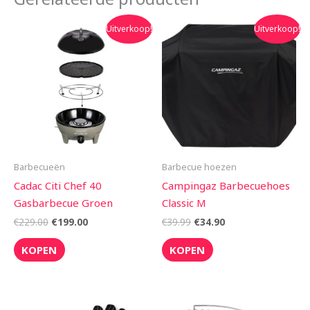
Oorspronkelijke
Huidige
Oorspronkelijke
Huidige
Uitverkoop!
Uitverkoop!
prijs
prijs
prijs
prijs
was:
is:
was:
is:
€229.00.
€199.00.
€39.99.
€34.90.
Barbecueën
Barbecue hoezen
Cadac Citi Chef 40
Campingaz Barbecuehoes
Gasbarbecue Groen
Classic M
€
229.00
€
199.00
€
39.99
€
34.90
KOPEN
KOPEN