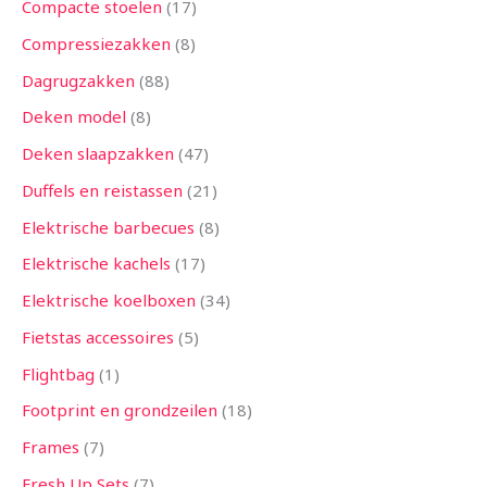
Compacte stoelen
17
Compressiezakken
8
Dagrugzakken
88
Deken model
8
Deken slaapzakken
47
Duffels en reistassen
21
Elektrische barbecues
8
Elektrische kachels
17
Elektrische koelboxen
34
Fietstas accessoires
5
Flightbag
1
Footprint en grondzeilen
18
Frames
7
Fresh Up Sets
7