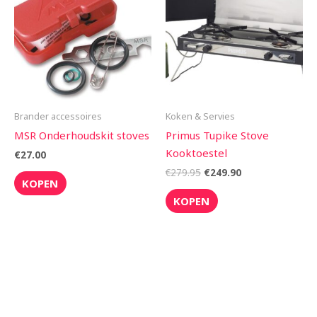
€279.95.
€249.90.
Brander accessoires
Koken & Servies
MSR Onderhoudskit stoves
Primus Tupike Stove
Kooktoestel
€
27.00
€
279.95
€
249.90
KOPEN
KOPEN