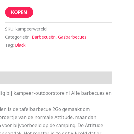
KOPEN
SKU:
kampeerwereld
Categorieën:
Barbecueën
,
Gasbarbecues
Tag:
Black
ig bij kampeer-outdoorstore.nl Alle barbecues en
den is de tafelbarbecue 2Go gemaakt om
broertje van de normale Attitude, maar dan
n voor bijvoorbeeld op de camping. De Attitude
oppervlak. Het rooster is zo ontwikkeld dat er