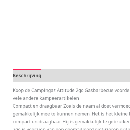
Beschrijving
Aanvullende informatie
Koop de Campingaz Attitude 2go Gasbarbecue voordel
vele andere kampeerartikelen
Compact en draagbaar Zoals de naam al doet vermoe
gemakkelijk mee te kunnen nemen. Het is het kleine 
compact en draagbaar. Hij is gemakkelijk te gebruike
2go is voorzien van een geëmailleerd gietijzeren grill