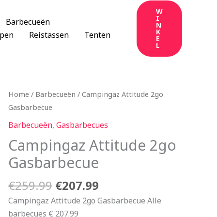
W
I
Barbecueën
N
K
apen
Reistassen
Tenten
E
L
Oorspronkelijke
Huidige
Home
/
Barbecueën
/ Campingaz Attitude 2go
prijs
prijs
Gasbarbecue
was:
is:
Barbecueën
,
Gasbarbecues
€259.99.
€207.99.
Campingaz Attitude 2go
Gasbarbecue
€
259.99
€
207.99
Campingaz Attitude 2go Gasbarbecue Alle
barbecues € 207.99