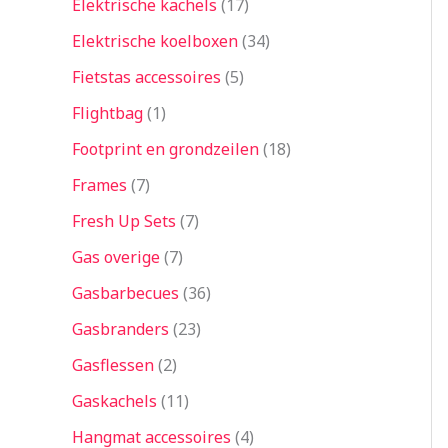
Elektrische kachels
17
Elektrische koelboxen
34
Fietstas accessoires
5
Flightbag
1
Footprint en grondzeilen
18
Frames
7
Fresh Up Sets
7
Gas overige
7
Gasbarbecues
36
Gasbranders
23
Gasflessen
2
Gaskachels
11
Hangmat accessoires
4