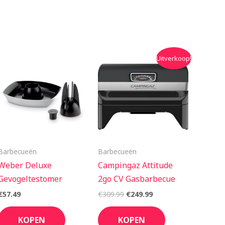
Oorspronkelijke
Huidige
Uitverkoop!
prijs
prijs
was:
is:
€309.99.
€249.99.
Barbecueën
Barbecueën
Weber Deluxe
Campingaz Attitude
Gevogeltestomer
2go CV Gasbarbecue
€
57.49
€
309.99
€
249.99
KOPEN
KOPEN