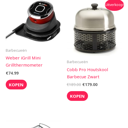
Oorspronkelijke
Huidige
Uitverkoop!
prijs
prijs
was:
is:
€189.00.
€179.00.
Barbecueën
Weber iGrill Mini
Barbecueën
Grillthermometer
Cobb Pro Houtskool
€
74.99
Barbecue Zwart
KOPEN
€
189.00
€
179.00
KOPEN