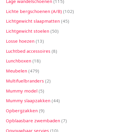
Lage wandelschoenen
115
Lichte bergschoenen (A/B)
102
Lichtgewicht slaapmatten
45
Lichtgewicht stoelen
50
Losse hoezen
13
Luchtbed accessoires
8
Lunchboxen
18
Meubelen
479
Multifuelbranders
2
Mummy model
5
Mummy slaapzakken
44
Opbergzakken
9
Opblaasbare zwembaden
7
Opvouwbaar servies
10