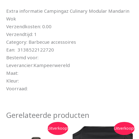
Extra informatie Campingaz Culinary Modular Mandarin
Wok
Verzendkosten: 0.00
Verzendtijd: 1
Category: Barbecue accessoires
Ean: 3138522122720
Bestemd voor:
Leverancier:Kampeerwereld
Maat:
Kleur:
Voorraad:
Gerelateerde producten
Oorspronkelijke
Huidige
Oorspronkelijke
Huidige
Uitverkoop!
Uitverkoop!
prijs
prijs
prijs
prijs
was:
is:
was:
is: