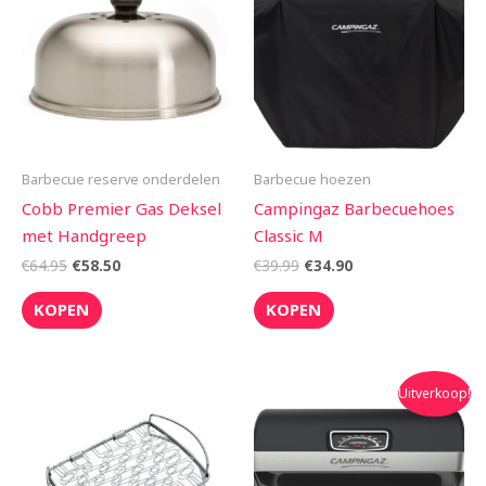
€64.95.
€58.50.
€39.99.
€34.90.
Barbecue reserve onderdelen
Barbecue hoezen
Cobb Premier Gas Deksel
Campingaz Barbecuehoes
met Handgreep
Classic M
€
64.95
€
58.50
€
39.99
€
34.90
KOPEN
KOPEN
Oorspronkelijke
Huidige
Uitverkoop!
prijs
prijs
was:
is:
€309.99.
€249.99.