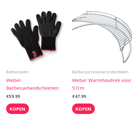
Barbecueën
Barbecue reserve onderdelen
Weber
Weber Warmhoudrek voor
Barbecuehandschoenen
57cm
€
59.99
€
47.99
KOPEN
KOPEN