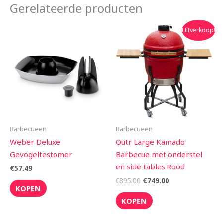
Gerelateerde producten
Oorspronkelijke
Huidige
Uitverkoop!
prijs
prijs
was:
is:
€895.00.
€749.00.
Barbecueën
Barbecueën
Weber Deluxe
Outr Large Kamado
Gevogeltestomer
Barbecue met onderstel
en side tables Rood
€
57.49
€
895.00
€
749.00
KOPEN
KOPEN