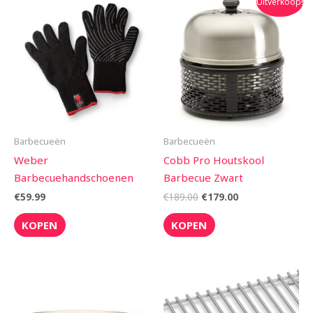
Uitverkoop!
prijs
prijs
was:
is:
€189.00.
€179.00.
Barbecueën
Barbecueën
Weber
Cobb Pro Houtskool
Barbecuehandschoenen
Barbecue Zwart
€
59.99
€
189.00
€
179.00
KOPEN
KOPEN