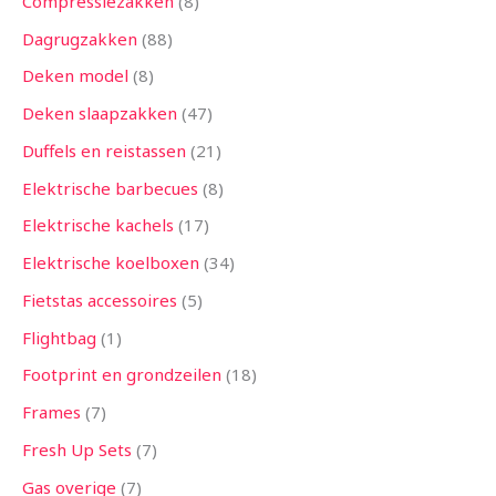
Compressiezakken
8
Dagrugzakken
88
Deken model
8
Deken slaapzakken
47
Duffels en reistassen
21
Elektrische barbecues
8
Elektrische kachels
17
Elektrische koelboxen
34
Fietstas accessoires
5
Flightbag
1
Footprint en grondzeilen
18
Frames
7
Fresh Up Sets
7
Gas overige
7