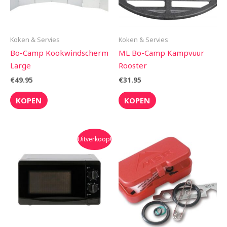
Koken & Servies
Koken & Servies
Bo-Camp Kookwindscherm
ML Bo-Camp Kampvuur
Large
Rooster
€
49.95
€
31.95
KOPEN
KOPEN
Oorspronkelijke
Huidige
Uitverkoop!
prijs
prijs
was:
is:
€99.95.
€89.90.