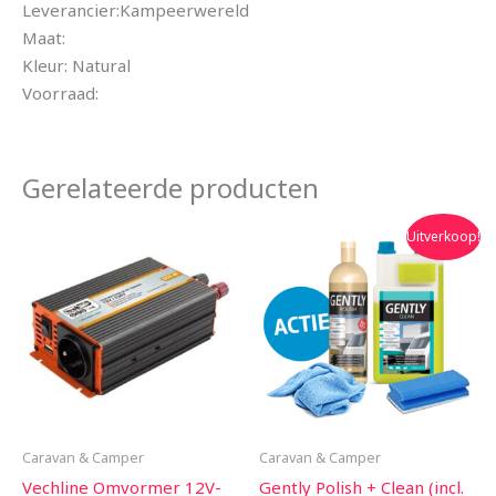
Leverancier:Kampeerwereld
Maat:
Kleur: Natural
Voorraad:
Gerelateerde producten
Oorspronkelijke
Huidige
Uitverkoop!
prijs
prijs
was:
is:
€27.90.
€22.95.
Caravan & Camper
Caravan & Camper
Vechline Omvormer 12V-
Gently Polish + Clean (incl.