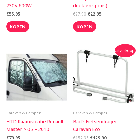
230V 600W
doek en spons)
€
55.95
€
27.90
€
22.95
KOPEN
KOPEN
Oorspronkelijke
Huidige
Uitverkoop!
prijs
prijs
was:
is:
€152.95.
€129.90.
Caravan & Camper
Caravan & Camper
HTD Raamisolatie Renault
Badé Fietsendrager
Master > 05 – 2010
Caravan Eco
€
79.95
€
152.95
€
129.90