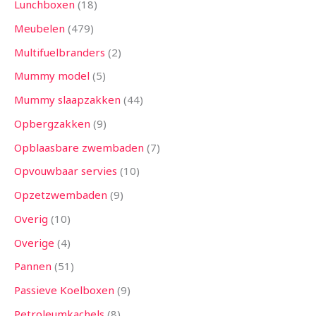
Lunchboxen
18
Meubelen
479
Multifuelbranders
2
Mummy model
5
Mummy slaapzakken
44
Opbergzakken
9
Opblaasbare zwembaden
7
Opvouwbaar servies
10
Opzetzwembaden
9
Overig
10
Overige
4
Pannen
51
Passieve Koelboxen
9
Petroleumkachels
8