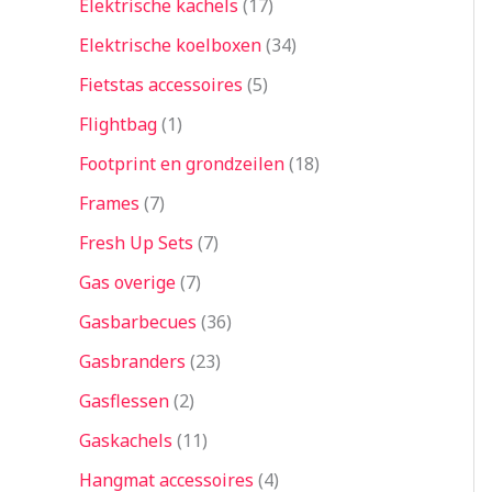
Elektrische kachels
17
Elektrische koelboxen
34
Fietstas accessoires
5
Flightbag
1
Footprint en grondzeilen
18
Frames
7
Fresh Up Sets
7
Gas overige
7
Gasbarbecues
36
Gasbranders
23
Gasflessen
2
Gaskachels
11
Hangmat accessoires
4