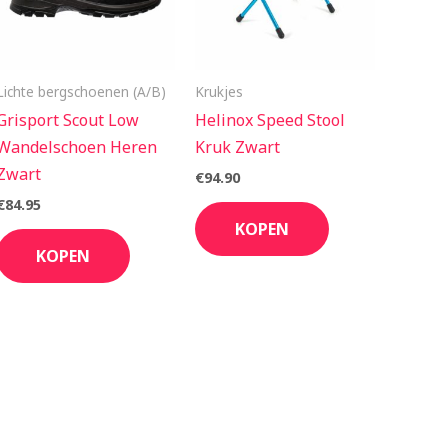
Lichte bergschoenen (A/B)
Krukjes
Grisport Scout Low
Helinox Speed Stool
Wandelschoen Heren
Kruk Zwart
Zwart
€
94.90
€
84.95
KOPEN
KOPEN