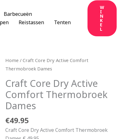
W
I
Barbecueën
N
K
apen
Reistassen
Tenten
E
L
Home
/ Craft Core Dry Active Comfort
Thermobroek Dames
Craft Core Dry Active
Comfort Thermobroek
Dames
€
49.95
Craft Core Dry Active Comfort Thermobroek
Dames € 49.95