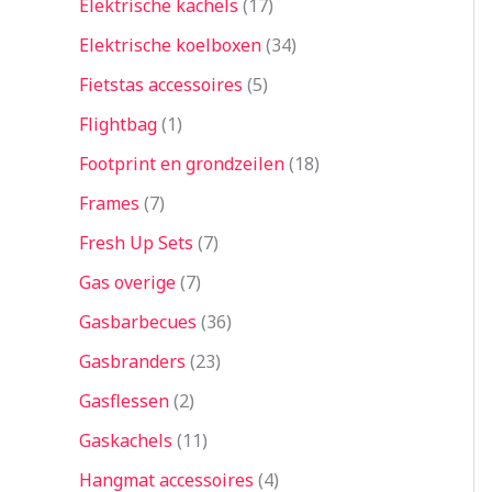
Elektrische kachels
17
Elektrische koelboxen
34
Fietstas accessoires
5
Flightbag
1
Footprint en grondzeilen
18
Frames
7
Fresh Up Sets
7
Gas overige
7
Gasbarbecues
36
Gasbranders
23
Gasflessen
2
Gaskachels
11
Hangmat accessoires
4