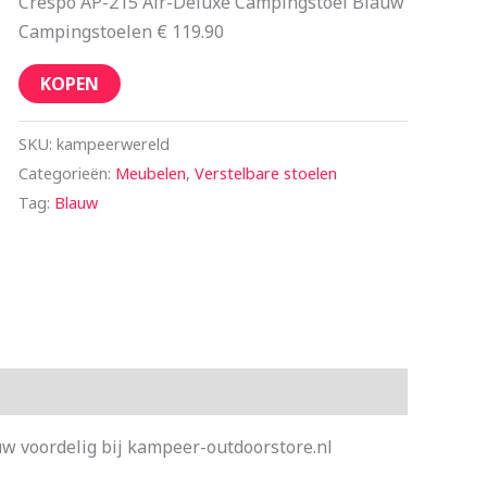
Crespo AP-215 Air-Deluxe Campingstoel Blauw
Campingstoelen € 119.90
KOPEN
SKU:
kampeerwereld
Categorieën:
Meubelen
,
Verstelbare stoelen
Tag:
Blauw
w voordelig bij kampeer-outdoorstore.nl