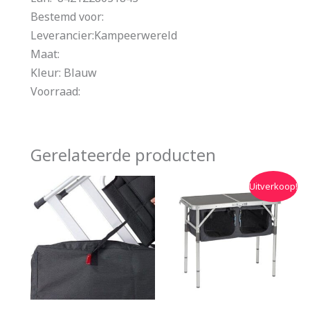
Bestemd voor:
Leverancier:Kampeerwereld
Maat:
Kleur: Blauw
Voorraad:
Gerelateerde producten
Oorspronkelijke
Huidige
Uitverkoop!
prijs
prijs
was:
is:
€89.95.
€69.90.