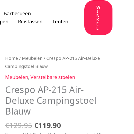
W
I
Barbecueën
N
K
apen
Reistassen
Tenten
E
L
Oorspronkelijke
Huidige
Home
/
Meubelen
/ Crespo AP-215 Air-Deluxe
prijs
prijs
Campingstoel Blauw
was:
is:
Meubelen
,
Verstelbare stoelen
€129.95.
€119.90.
Crespo AP-215 Air-
Deluxe Campingstoel
Blauw
€
129.95
€
119.90