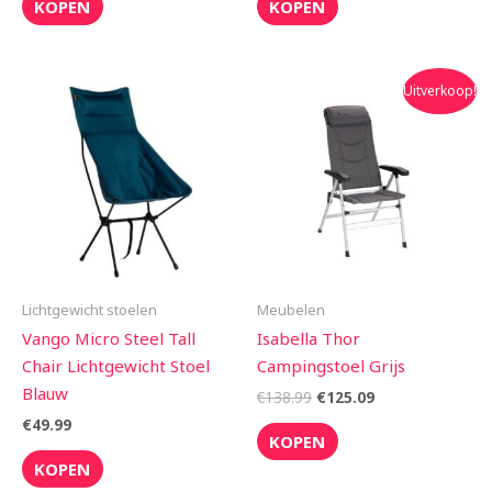
KOPEN
KOPEN
Oorspronkelijke
Huidige
Uitverkoop!
prijs
prijs
was:
is:
€138.99.
€125.09.
Lichtgewicht stoelen
Meubelen
Vango Micro Steel Tall
Isabella Thor
Chair Lichtgewicht Stoel
Campingstoel Grijs
Blauw
€
138.99
€
125.09
€
49.99
KOPEN
KOPEN