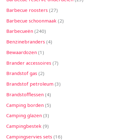
n
n
n
e
n
e
n
e
n
n
e
e
n
e
n
e
n
n
n
n
n
n
n
n
e
n
n
n
n
n
n
n
n
n
n
n
n
e
n
n
n
n
n
e
e
n
n
n
n
n
n
n
n
n
n
n
n
n
n
e
n
n
e
n
Barbecue roosters
27
n
n
n
n
n
n
n
n
n
n
n
n
n
Barbecue schoonmaak
2
Barbecueën
240
Benzinebranders
4
Bewaardozen
1
Brander accessoires
7
Brandstof gas
2
Brandstof petroleum
3
Brandstofflessen
4
Camping borden
5
Camping glazen
3
Campingbestek
9
Campingservies sets
16