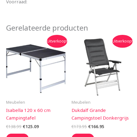
Voorraad:
Gerelateerde producten
Oorspronkelijke
Huidige
Oorspronkelijke
Huidige
Uitverkoop!
Uitverkoop!
prijs
prijs
prijs
prijs
was:
is:
was:
is:
€138.99.
€125.09.
€173.95.
€166.95.
Meubelen
Meubelen
Isabella 120 x 60 cm
Dukdalf Grande
Campingtafel
Campingstoel Donkergrijs
€
138.99
€
125.09
€
173.95
€
166.95