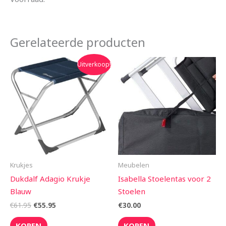
Gerelateerde producten
Oorspronkelijke
Huidige
Uitverkoop!
prijs
prijs
was:
is:
€61.95.
€55.95.
Krukjes
Meubelen
Dukdalf Adagio Krukje
Isabella Stoelentas voor 2
Blauw
Stoelen
€
61.95
€
55.95
€
30.00
KOPEN
KOPEN