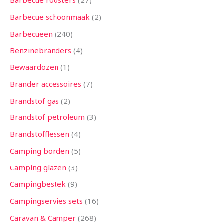
Barbecue roosters
27
n
n
n
n
n
n
n
n
n
n
n
n
n
Barbecue schoonmaak
2
Barbecueën
240
Benzinebranders
4
Bewaardozen
1
Brander accessoires
7
Brandstof gas
2
Brandstof petroleum
3
Brandstofflessen
4
Camping borden
5
Camping glazen
3
Campingbestek
9
Campingservies sets
16
Caravan & Camper
268