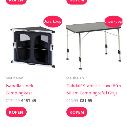
Oorspronkelijke
Huidige
Oorspronkelijke
Huidige
Uitverkoop!
Uitverkoop!
prijs
prijs
prijs
prijs
was:
is:
was:
is:
€174.99.
€157.49.
€95.95.
€81.95.
Meubelen
Meubelen
Isabella Hoek
Dukdalf Stabilic 1 Luxe 80 x
Campingkast
60 cm Campingtafel Grijs
€
174.99
€
157.49
€
95.95
€
81.95
KOPEN
KOPEN