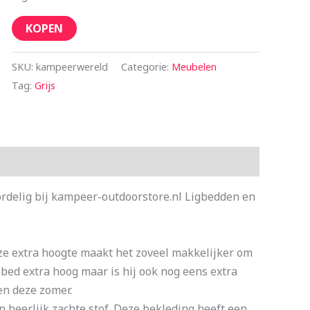
KOPEN
SKU:
kampeerwereld
Categorie:
Meubelen
Tag:
Grijs
ordelig bij kampeer-outdoorstore.nl Ligbedden en
ze extra hoogte maakt het zoveel makkelijker om
ebed extra hoog maar is hij ook nog eens extra
nen deze zomer.
 heerlijk zachte stof. Deze bekleding heeft een