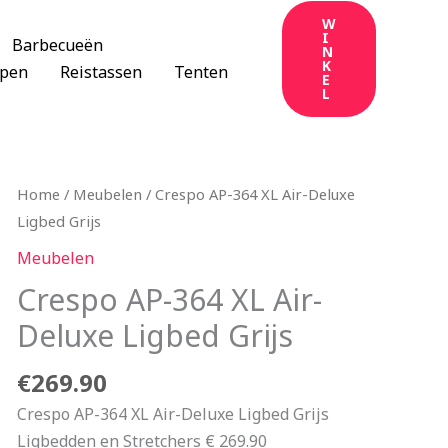
W
I
Barbecueën
N
K
apen
Reistassen
Tenten
E
L
Home
/
Meubelen
/ Crespo AP-364 XL Air-Deluxe
Ligbed Grijs
Meubelen
Crespo AP-364 XL Air-
Deluxe Ligbed Grijs
€
269.90
Crespo AP-364 XL Air-Deluxe Ligbed Grijs
Ligbedden en Stretchers € 269.90