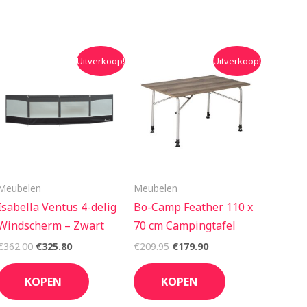
Oorspronkelijke
Huidige
Oorspronkelijke
Huidige
Uitverkoop!
Uitverkoop!
prijs
prijs
prijs
prijs
was:
is:
was:
is:
€362.00.
€325.80.
€209.95.
€179.90.
Meubelen
Meubelen
Isabella Ventus 4-delig
Bo-Camp Feather 110 x
Windscherm – Zwart
70 cm Campingtafel
€
362.00
€
325.80
€
209.95
€
179.90
KOPEN
KOPEN