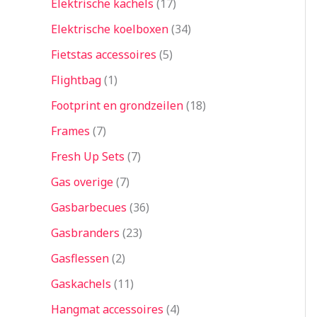
Elektrische kachels
17
Elektrische koelboxen
34
Fietstas accessoires
5
Flightbag
1
Footprint en grondzeilen
18
Frames
7
Fresh Up Sets
7
Gas overige
7
Gasbarbecues
36
Gasbranders
23
Gasflessen
2
Gaskachels
11
Hangmat accessoires
4