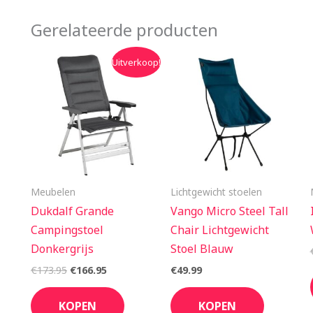
Gerelateerde producten
Oorspronkelijke
Huidige
Uitverkoop!
prijs
prijs
was:
is:
€173.95.
€166.95.
Meubelen
Lichtgewicht stoelen
Dukdalf Grande
Vango Micro Steel Tall
Campingstoel
Chair Lichtgewicht
Donkergrijs
Stoel Blauw
€
173.95
€
166.95
€
49.99
KOPEN
KOPEN