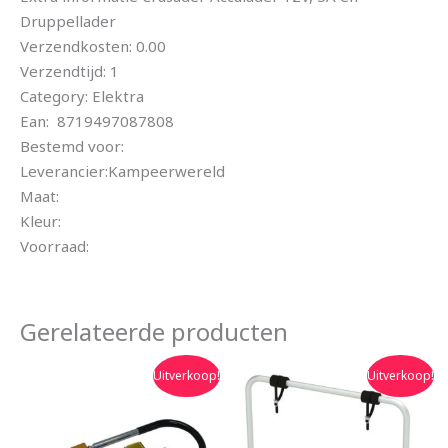
Druppellader
Verzendkosten: 0.00
Verzendtijd: 1
Category: Elektra
Ean: 8719497087808
Bestemd voor:
Leverancier:Kampeerwereld
Maat:
Kleur:
Voorraad:
Gerelateerde producten
Oorspronkelijke
Huidige
Oorspronkelijke
Huidige
Uitverkoop!
Uitverkoop!
prijs
prijs
prijs
prijs
was:
is:
was:
is:
€179.95.
€139.90.
€152.95.
€129.90.