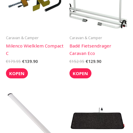
Caravan & Camper
Caravan & Camper
Milenco Wielklem Compact
Badé Fietsendrager
C
Caravan Eco
€
179.95
€
139.90
€
152.95
€
129.90
KOPEN
KOPEN