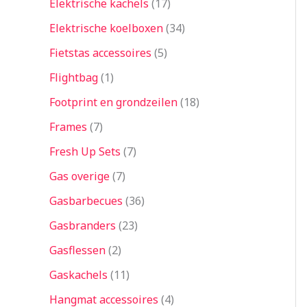
Elektrische kachels
17
Elektrische koelboxen
34
Fietstas accessoires
5
Flightbag
1
Footprint en grondzeilen
18
Frames
7
Fresh Up Sets
7
Gas overige
7
Gasbarbecues
36
Gasbranders
23
Gasflessen
2
Gaskachels
11
Hangmat accessoires
4