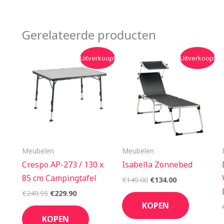
Gerelateerde producten
Oorspronkelijke
Huidige
Oorspronkelijke
Huidige
Uitverkoop!
Uitverkoop!
prijs
prijs
prijs
prijs
was:
is:
was:
is:
€249.95.
€229.90.
€149.00.
€134.00.
Meubelen
Meubelen
Crespo AP-273 / 130 x
Isabella Zonnebed
85 cm Campingtafel
€
149.00
€
134.00
€
249.95
€
229.90
KOPEN
KOPEN