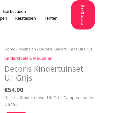
W
I
Barbecueën
N
K
apen
Reistassen
Tenten
E
L
Home
/
Meubelen
/ Decoris Kindertuinset Uil Grijs
Kinderstoelen
,
Meubelen
Decoris Kindertuinset
Uil Grijs
€
54.90
Decoris Kindertuinset Uil Grijs Campingstoelen
€ 54.90