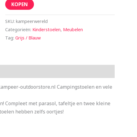
KOPEN
SKU:
kampeerwereld
Categorieën:
Kinderstoelen
,
Meubelen
Tag:
Grijs / Blauw
j kampeer-outdoorstore.nl Campingstoelen en vele
en! Compleet met parasol, tafeltje en twee kleine
toelen hebben zelfs oortjes!