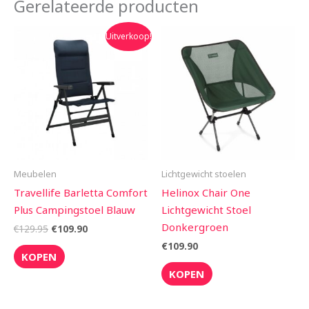
Gerelateerde producten
Oorspronkelijke
Huidige
Uitverkoop!
prijs
prijs
was:
is:
€129.95.
€109.90.
Meubelen
Lichtgewicht stoelen
Travellife Barletta Comfort
Helinox Chair One
Plus Campingstoel Blauw
Lichtgewicht Stoel
Donkergroen
€
129.95
€
109.90
€
109.90
KOPEN
KOPEN