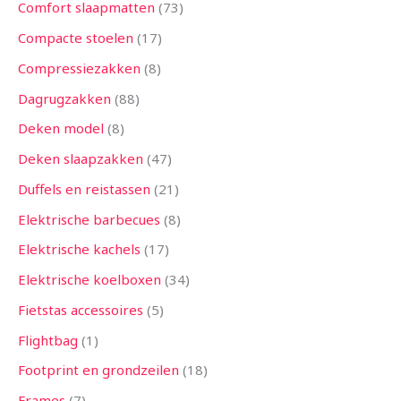
Comfort slaapmatten
73
Compacte stoelen
17
Compressiezakken
8
Dagrugzakken
88
Deken model
8
Deken slaapzakken
47
Duffels en reistassen
21
Elektrische barbecues
8
Elektrische kachels
17
Elektrische koelboxen
34
Fietstas accessoires
5
Flightbag
1
Footprint en grondzeilen
18
Frames
7