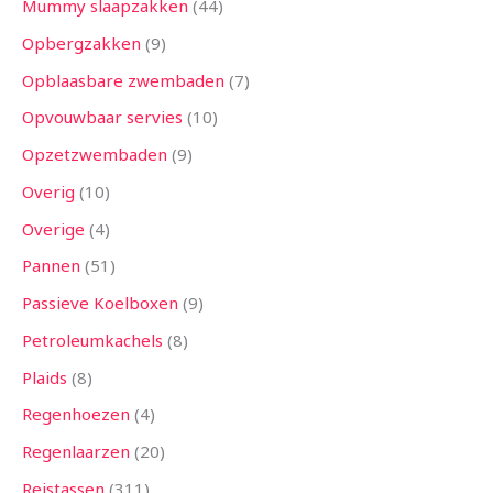
Mummy slaapzakken
44
Opbergzakken
9
Opblaasbare zwembaden
7
Opvouwbaar servies
10
Opzetzwembaden
9
Overig
10
Overige
4
Pannen
51
Passieve Koelboxen
9
Petroleumkachels
8
Plaids
8
Regenhoezen
4
Regenlaarzen
20
Reistassen
311