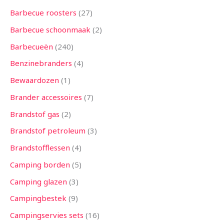
n
n
n
e
n
e
n
e
n
n
e
e
n
e
n
e
n
n
n
n
n
n
n
n
e
n
n
n
n
n
n
n
n
n
n
n
n
e
n
n
n
n
n
e
e
n
n
n
n
n
n
n
n
n
n
n
n
n
n
e
n
n
e
n
Barbecue roosters
27
n
n
n
n
n
n
n
n
n
n
n
n
n
Barbecue schoonmaak
2
Barbecueën
240
Benzinebranders
4
Bewaardozen
1
Brander accessoires
7
Brandstof gas
2
Brandstof petroleum
3
Brandstofflessen
4
Camping borden
5
Camping glazen
3
Campingbestek
9
Campingservies sets
16