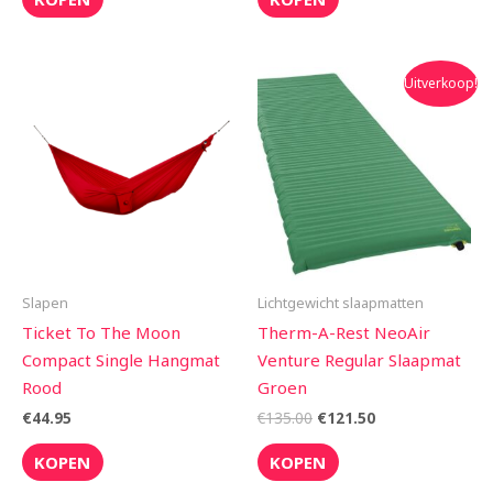
Oorspronkelijke
Huidige
Uitverkoop!
prijs
prijs
was:
is:
€135.00.
€121.50.
Slapen
Lichtgewicht slaapmatten
Ticket To The Moon
Therm-A-Rest NeoAir
Compact Single Hangmat
Venture Regular Slaapmat
Rood
Groen
€
44.95
€
135.00
€
121.50
KOPEN
KOPEN