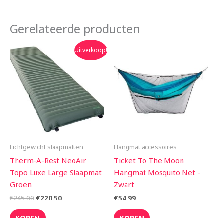
Gerelateerde producten
Oorspronkelijke
Huidige
Uitverkoop!
prijs
prijs
was:
is:
€245.00.
€220.50.
Lichtgewicht slaapmatten
Hangmat accessoires
Therm-A-Rest NeoAir
Ticket To The Moon
Topo Luxe Large Slaapmat
Hangmat Mosquito Net –
Groen
Zwart
€
245.00
€
220.50
€
54.99
KOPEN
KOPEN