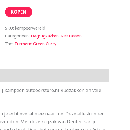
KOPEN
SKU:
kampeerwereld
Categorieën:
Dagrugzakken
,
Reistassen
Tag:
Turmeric Green Curry
bij kampeer-outdoorstore.nl Rugzakken en vele
m je echt overal mee naar toe. Deze alleskunner
ctiviteiten. Met deze rugzak van Deuter kan je
 sportschool. Door het speciaal ontworpen Active