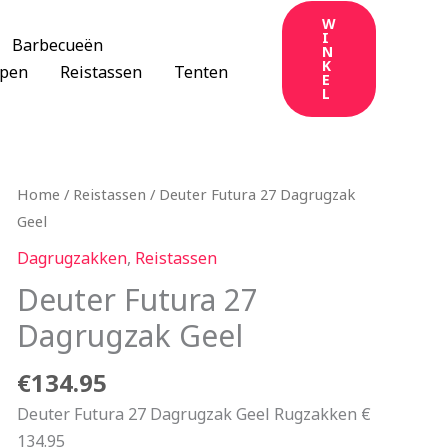
W
I
Barbecueën
N
K
apen
Reistassen
Tenten
E
L
Home
/
Reistassen
/ Deuter Futura 27 Dagrugzak
Geel
Dagrugzakken
,
Reistassen
Deuter Futura 27
Dagrugzak Geel
€
134.95
Deuter Futura 27 Dagrugzak Geel Rugzakken €
134.95