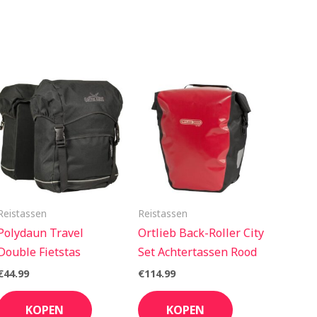
Reistassen
Reistassen
Polydaun Travel
Ortlieb Back-Roller City
Double Fietstas
Set Achtertassen Rood
€
44.99
€
114.99
KOPEN
KOPEN