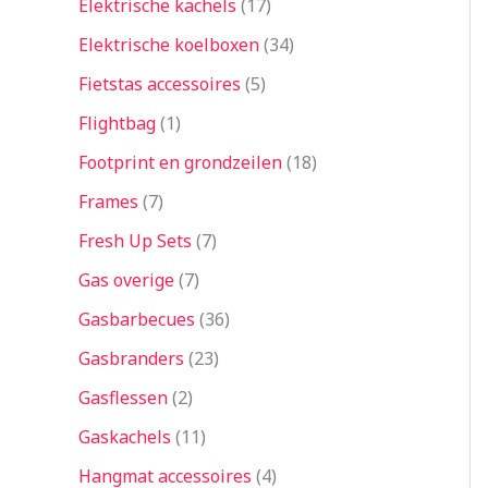
Elektrische kachels
17
Elektrische koelboxen
34
Fietstas accessoires
5
Flightbag
1
Footprint en grondzeilen
18
Frames
7
Fresh Up Sets
7
Gas overige
7
Gasbarbecues
36
Gasbranders
23
Gasflessen
2
Gaskachels
11
Hangmat accessoires
4