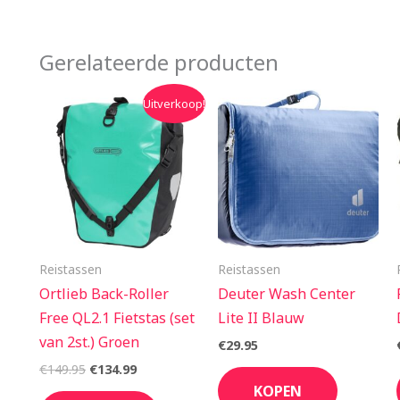
Gerelateerde producten
Oorspronkelijke
Huidige
Uitverkoop!
prijs
prijs
was:
is:
€149.95.
€134.99.
Reistassen
Reistassen
Ortlieb Back-Roller
Deuter Wash Center
Free QL2.1 Fietstas (set
Lite II Blauw
van 2st.) Groen
€
29.95
€
149.95
€
134.99
KOPEN