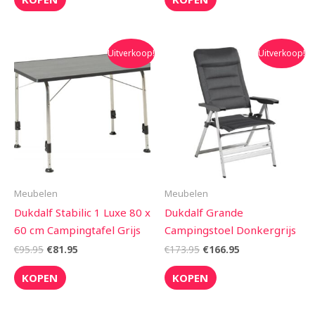
Oorspronkelijke
Huidige
Oorspronkelijke
Huidige
Uitverkoop!
Uitverkoop!
prijs
prijs
prijs
prijs
was:
is:
was:
is:
€95.95.
€81.95.
€173.95.
€166.95.
Meubelen
Meubelen
Dukdalf Stabilic 1 Luxe 80 x
Dukdalf Grande
60 cm Campingtafel Grijs
Campingstoel Donkergrijs
€
95.95
€
81.95
€
173.95
€
166.95
KOPEN
KOPEN