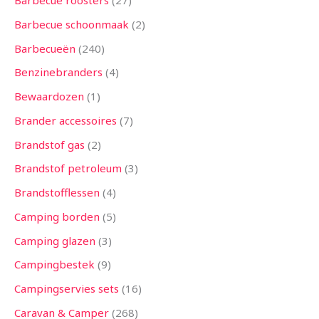
Barbecue roosters
27
n
n
n
n
n
n
n
n
n
n
n
n
n
Barbecue schoonmaak
2
Barbecueën
240
Benzinebranders
4
Bewaardozen
1
Brander accessoires
7
Brandstof gas
2
Brandstof petroleum
3
Brandstofflessen
4
Camping borden
5
Camping glazen
3
Campingbestek
9
Campingservies sets
16
Caravan & Camper
268