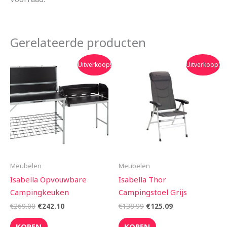
Gerelateerde producten
Oorspronkelijke
Huidige
Oorspronkelijke
Huidige
Uitverkoop!
Uitverkoop!
prijs
prijs
prijs
prijs
was:
is:
was:
is:
€269.00.
€242.10.
€138.99.
€125.09.
Meubelen
Meubelen
Isabella Opvouwbare
Isabella Thor
Campingkeuken
Campingstoel Grijs
€
269.00
€
242.10
€
138.99
€
125.09
KOPEN
KOPEN